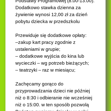
Podstawy Programowej (8.00-
13.00).
Dodatkowo stawka dzienna za
żywienie wynosi
12,00
z
ł
za dzień
pobytu dziecka w przedszkolu
Przewiduje się dodatkowe opłaty:
–
zakup kart pracy zgodnie z
ustaleniami w grupie;
–
dodatkowe wyjścia do kina lub
wycieczki –
wg potrzeb bieżących;
–
teatrzyki – raz w miesiącu
;
Zachęcamy gorąco do
przyprowadzania dzieci nie później
niż o 8:30 i odbieranie nie wcześniej
niż o 15:00. w ten sposób pozwolą